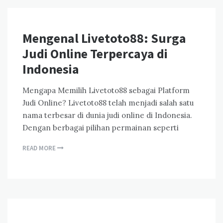
Mengenal Livetoto88: Surga
Judi Online Terpercaya di
Indonesia
Mengapa Memilih Livetoto88 sebagai Platform
Judi Online? Livetoto88 telah menjadi salah satu
nama terbesar di dunia judi online di Indonesia.
Dengan berbagai pilihan permainan seperti
READ MORE