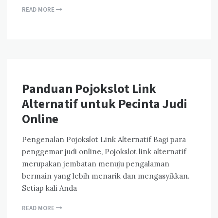
READ MORE
Panduan Pojokslot Link
Alternatif untuk Pecinta Judi
Online
Pengenalan Pojokslot Link Alternatif Bagi para
penggemar judi online, Pojokslot link alternatif
merupakan jembatan menuju pengalaman
bermain yang lebih menarik dan mengasyikkan.
Setiap kali Anda
READ MORE