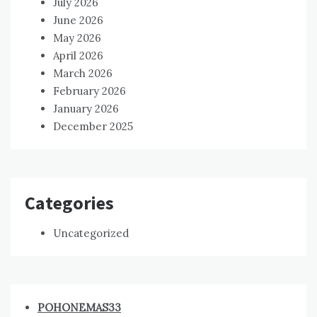
July 2026
June 2026
May 2026
April 2026
March 2026
February 2026
January 2026
December 2025
Categories
Uncategorized
POHONEMAS33