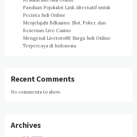
Panduan Pojokslot Link Alternatif untuk
Pecinta Judi Online
Menjelajahi Bdkasino: Slot, Poker, dan
Keseruan Live Casino
Mengenal Livetoto88: Surga Judi Online
Terpercaya di Indonesia
Recent Comments
No comments to show.
Archives