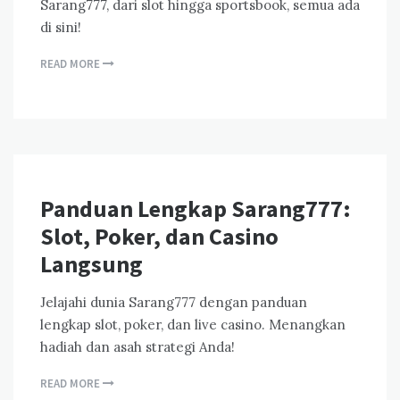
Sarang777, dari slot hingga sportsbook, semua ada
di sini!
READ MORE
Panduan Lengkap Sarang777:
Slot, Poker, dan Casino
Langsung
Jelajahi dunia Sarang777 dengan panduan
lengkap slot, poker, dan live casino. Menangkan
hadiah dan asah strategi Anda!
READ MORE