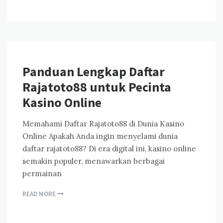
Panduan Lengkap Daftar
Rajatoto88 untuk Pecinta
Kasino Online
Memahami Daftar Rajatoto88 di Dunia Kasino
Online Apakah Anda ingin menyelami dunia
daftar rajatoto88? Di era digital ini, kasino online
semakin populer, menawarkan berbagai
permainan
READ MORE