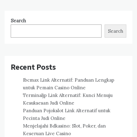
Search
Search
Recent Posts
Ibcmax Link Alternatif: Panduan Lengkap
untuk Pemain Casino Online
Terminaljp Link Alternatif: Kunci Menuju
Kesuksesan Judi Online
Panduan Pojokslot Link Alternatif untuk
Pecinta Judi Online
Menjelajahi Bdkasino: Slot, Poker, dan
Keseruan Live Casino