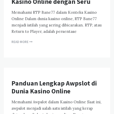
Kasino Online dengan Seru
Memahami RTP Bane77 dalam Konteks Kasino
Online Dalam dunia kasino online, RTP Bane77
menjadi istilah yang sering dibicarakan. RTP, atau
Return to Player, adalah persentase
READ MORE
Panduan Lengkap Awpslot di
Dunia Kasino Online
Memahami Awpslot dalam Kasino Online Saat ini,
awpslot menjadi salah satu istilah yang kerap