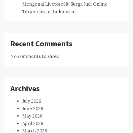
Mengenal Livetoto88: Surga Judi Online
Terpercaya di Indonesia
Recent Comments
No comments to show.
Archives
July 2026
June 2026
May 2026
April 2026
March 2026