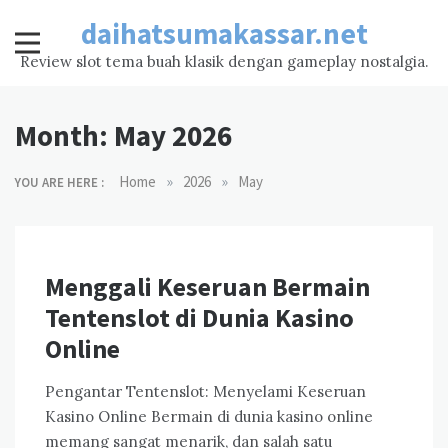
Skip
daihatsumakassar.net
to
content
Review slot tema buah klasik dengan gameplay nostalgia.
Month:
May 2026
»
»
Home
2026
May
YOU ARE HERE :
Menggali Keseruan Bermain
Tentenslot di Dunia Kasino
Online
Pengantar Tentenslot: Menyelami Keseruan
Kasino Online Bermain di dunia kasino online
memang sangat menarik, dan salah satu