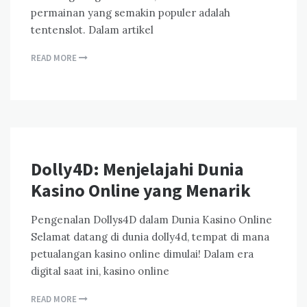
permainan yang semakin populer adalah
tentenslot. Dalam artikel
READ MORE
Dolly4D: Menjelajahi Dunia
Kasino Online yang Menarik
Pengenalan Dollys4D dalam Dunia Kasino Online
Selamat datang di dunia dolly4d, tempat di mana
petualangan kasino online dimulai! Dalam era
digital saat ini, kasino online
READ MORE