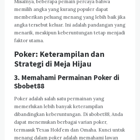
Misalnya, beberapa pemain percaya bahwa
memilih angka yang kurang populer dapat
memberikan peluang menang yang lebih baik jika
angka tersebut keluar. Ini adalah pandangan yang
menarik, meskipun keberuntungan tetap menjadi
faktor utama.
Poker: Keterampilan dan
Strategi di Meja Hijau
3. Memahami Permainan Poker di
Sbobet88
Poker adalah salah satu permainan yang
memerlukan lebih banyak keterampilan
dibandingkan keberuntungan. Di sbobet88, Anda
dapat menemukan berbagai varian poker,
termasuk Texas Hold’em dan Omaha. Kunci untuk
menang dalam poker adalah memahami lawan