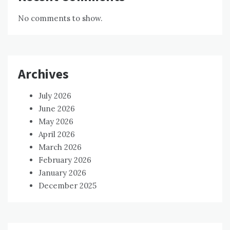
No comments to show.
Archives
July 2026
June 2026
May 2026
April 2026
March 2026
February 2026
January 2026
December 2025