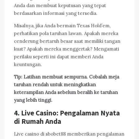
Anda dan membuat keputusan yang tepat
berdasarkan informasi yang tersedia.
Misalnya, jika Anda bermain Texas Hold’em,
perhatikan pola taruhan lawan. Apakah mereka
cenderung bertaruh besar saat memiliki tangan
kuat? Apakah mereka menggertak? Mengamati
perilaku seperti ini dapat memberi Anda
keuntungan.
Tip: Latihan membuat sempurna. Cobalah meja
taruhan rendah untuk meningkatkan
keterampilan Anda sebelum beralih ke taruhan
yang lebih tinggi.
4. Live Casino: Pengalaman Nyata
di Rumah Anda
Live casino di sbobet88 memberikan pengalaman