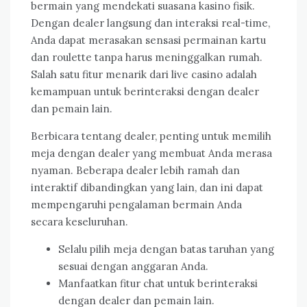
bermain yang mendekati suasana kasino fisik.
Dengan dealer langsung dan interaksi real-time,
Anda dapat merasakan sensasi permainan kartu
dan roulette tanpa harus meninggalkan rumah.
Salah satu fitur menarik dari live casino adalah
kemampuan untuk berinteraksi dengan dealer
dan pemain lain.
Berbicara tentang dealer, penting untuk memilih
meja dengan dealer yang membuat Anda merasa
nyaman. Beberapa dealer lebih ramah dan
interaktif dibandingkan yang lain, dan ini dapat
mempengaruhi pengalaman bermain Anda
secara keseluruhan.
Selalu pilih meja dengan batas taruhan yang
sesuai dengan anggaran Anda.
Manfaatkan fitur chat untuk berinteraksi
dengan dealer dan pemain lain.