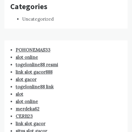
Categories
Uncategorized
POHONEMAS33
slot online
togelonline88 resmi
link slot gacor888
slot gacor
togelonline88 link
slot
slot online
merdeka62
CERI123
link slot gacor
situs slot gacor