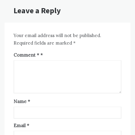
Leave a Reply
Your email address will not be published.
Required fields are marked
*
Comment
*
Name
*
Email
*