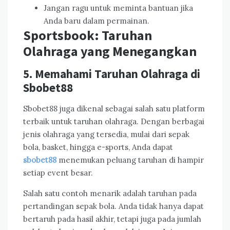
Jangan ragu untuk meminta bantuan jika
Anda baru dalam permainan.
Sportsbook: Taruhan
Olahraga yang Menegangkan
5. Memahami Taruhan Olahraga di
Sbobet88
Sbobet88 juga dikenal sebagai salah satu platform
terbaik untuk taruhan olahraga. Dengan berbagai
jenis olahraga yang tersedia, mulai dari sepak
bola, basket, hingga e-sports, Anda dapat
sbobet88
menemukan peluang taruhan di hampir
setiap event besar.
Salah satu contoh menarik adalah taruhan pada
pertandingan sepak bola. Anda tidak hanya dapat
bertaruh pada hasil akhir, tetapi juga pada jumlah