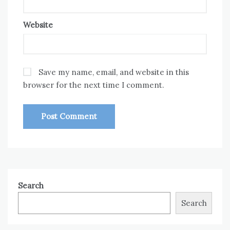
Website
Save my name, email, and website in this
browser for the next time I comment.
Search
Search