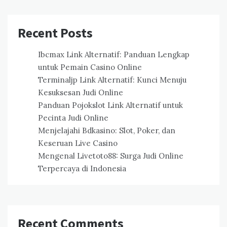
Recent Posts
Ibcmax Link Alternatif: Panduan Lengkap
untuk Pemain Casino Online
Terminaljp Link Alternatif: Kunci Menuju
Kesuksesan Judi Online
Panduan Pojokslot Link Alternatif untuk
Pecinta Judi Online
Menjelajahi Bdkasino: Slot, Poker, dan
Keseruan Live Casino
Mengenal Livetoto88: Surga Judi Online
Terpercaya di Indonesia
Recent Comments