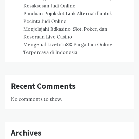
Kesuksesan Judi Online
Panduan Pojokslot Link Alternatif untuk
Pecinta Judi Online
Menjelajahi Bdkasino: Slot, Poker, dan
Keseruan Live Casino
Mengenal Livetoto88: Surga Judi Online
Terpercaya di Indonesia
Recent Comments
No comments to show.
Archives