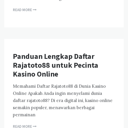
READ MORE
Panduan Lengkap Daftar
Rajatoto88 untuk Pecinta
Kasino Online
Memahami Daftar Rajatoto88 di Dunia Kasino
Online Apakah Anda ingin menyelami dunia
daftar rajatoto88? Di era digital ini, kasino online
semakin populer, menawarkan berbagai
permainan
READ MORE