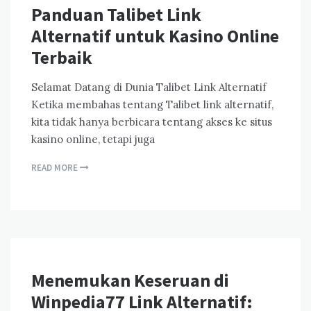
Panduan Talibet Link
Alternatif untuk Kasino Online
Terbaik
Selamat Datang di Dunia Talibet Link Alternatif
Ketika membahas tentang Talibet link alternatif,
kita tidak hanya berbicara tentang akses ke situs
kasino online, tetapi juga
READ MORE
Menemukan Keseruan di
Winpedia77 Link Alternatif: