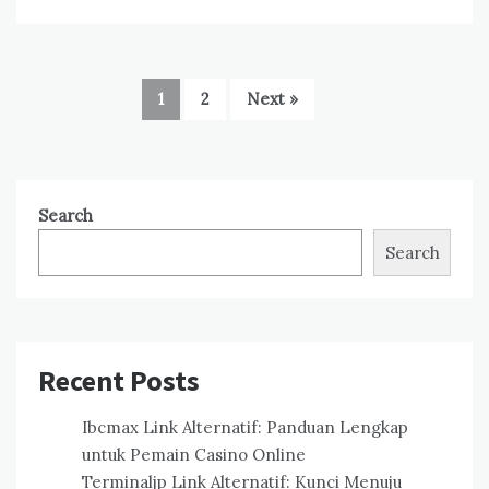
1
2
Next »
Search
Search
Recent Posts
Ibcmax Link Alternatif: Panduan Lengkap
untuk Pemain Casino Online
Terminaljp Link Alternatif: Kunci Menuju