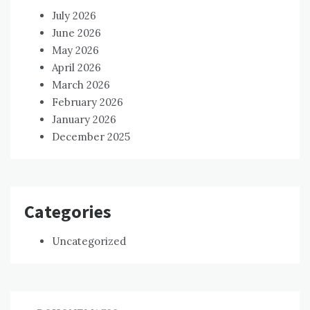
July 2026
June 2026
May 2026
April 2026
March 2026
February 2026
January 2026
December 2025
Categories
Uncategorized