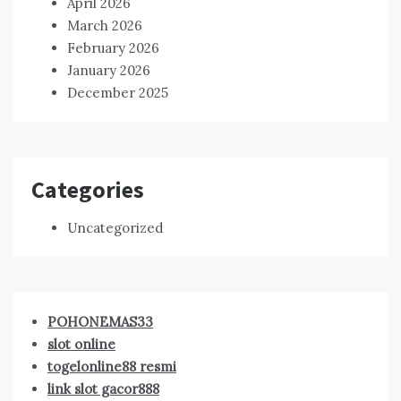
April 2026
March 2026
February 2026
January 2026
December 2025
Categories
Uncategorized
POHONEMAS33
slot online
togelonline88 resmi
link slot gacor888