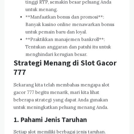
tinggi RTP, semakin besar peluang Anda
untuk menang.
**Manfaatkan bonus dan promosi**:
Banyak kasino online menawarkan bonus
untuk pemain baru dan loyal.
**Praktikkan manajemen bankroll**:
Tentukan anggaran dan patuhi itu untuk
menghindari kerugian besar.
Strategi Menang di Slot Gacor
777
Sekarang kita telah membahas mengapa slot
gacor 777 begitu menarik, mari kita lihat
beberapa strategi yang dapat Anda gunakan
untuk meningkatkan peluang menang Anda.
1. Pahami Jenis Taruhan
Setiap slot memiliki berbagai jenis taruhan.