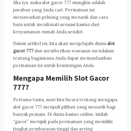
Jika iya, maka slot gacor 777 mungkin adalah
jawaban yang Anda cari. Permainan ini
menawarkan peluang yang menarik dan cara
baru untuk menikmati sensasi kasino dari
kenyamanan rumah Anda sendiri.
Dalam artikel ini, kita akan menjelajahi dunia
slot
gacor 777
dan memberikan wawasan mendalam
tentang bagaimana Anda dapat memanfaatkan
permainan ini untuk keuntungan Anda.
Mengapa Memilih Slot Gacor
777?
Pertama-tama, mari kita bicara tentang mengapa
slot gacor 777 menjadi pilihan yang menarik bagi
banyak pemain. Di dunia kasino online, istilah
“gacor” merujuk pada permainan yang memiliki
tingkat pembayaran tinggi dan sering