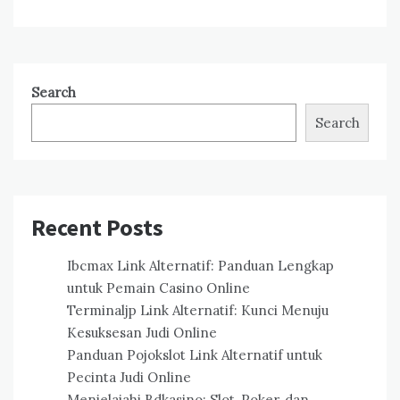
Search
Search
Recent Posts
Ibcmax Link Alternatif: Panduan Lengkap
untuk Pemain Casino Online
Terminaljp Link Alternatif: Kunci Menuju
Kesuksesan Judi Online
Panduan Pojokslot Link Alternatif untuk
Pecinta Judi Online
Menjelajahi Bdkasino: Slot, Poker, dan