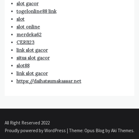
slot gacor
togelonline88 link
slot
slot online
merdeka62
CERI123
link slot gacor
situs slot gacor
slot88
link slot gacor
https://daihatsumakassar.net
All Right Reserved 2022
Proudly powered by WordPress
|
Theme: Opus Blog by
Aki Themes
.