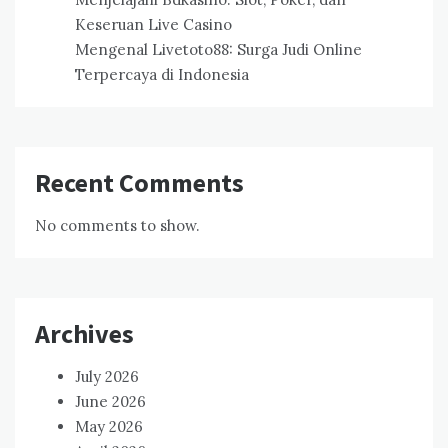
Keseruan Live Casino
Mengenal Livetoto88: Surga Judi Online
Terpercaya di Indonesia
Recent Comments
No comments to show.
Archives
July 2026
June 2026
May 2026