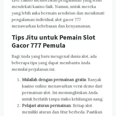
Live casino memberikan pengalaman yang lebih
mendekati kasino fisik. Namun, untuk mereka
yang lebih suka bermain sendirian dan menikmati
pengalaman individual, slot gacor 777
menawarkan kebebasan dan kenyamanan.
Tips Jitu untuk Pemain Slot
Gacor 777 Pemula
Bagi Anda yang baru mengenal dunia slot, ada
beberapa tips yang dapat membantu Anda
memulai perjalanan ini:
Mulailah dengan permainan gratis
: Banyak
kasino online menawarkan versi demo dari
permainan slot. Ini memungkinkan Anda
untuk berlatih tanpa risiko kehilangan uang.
Pelajari aturan permainan
: Setiap slot
memiliki aturan dan fitur berbeda. Pastikan