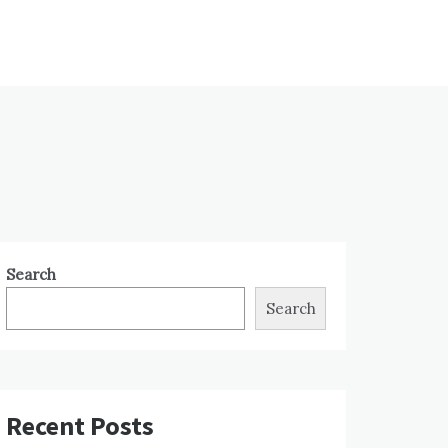
Search
Search
Recent Posts