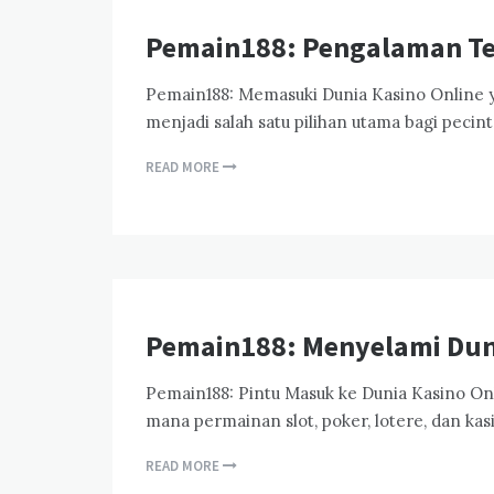
Pemain188: Pengalaman Ter
Pemain188: Memasuki Dunia Kasino Online ya
menjadi salah satu pilihan utama bagi pecinta 
READ MORE
Pemain188: Menyelami Dunia
Pemain188: Pintu Masuk ke Dunia Kasino Onl
mana permainan slot, poker, lotere, dan kas
READ MORE