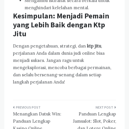
Mengambil istirahat secara berkala untuk
menghindari kelelahan mental.
Kesimpulan: Menjadi Pemain
yang Lebih Baik dengan Ktp
Jitu
Dengan pengetahuan, strategi, dan
ktp jitu
,
perjalanan Anda dalam dunia judi online bisa
menjadi sukses. Jangan ragu untuk
mengeksplorasi, mencoba berbagai permainan,
dan selalu bersenang-senang dalam setiap
langkah perjalanan Anda!
Post
Menangkan Datuk Win:
Panduan Lengkap
navigation
Panduan Lengkap
Jamuslot: Slot, Poker,
Kasino Online
dan Lotere Online