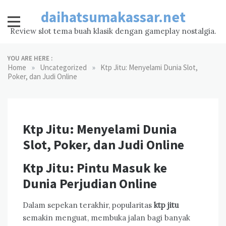
Skip
daihatsumakassar.net
to
content
Review slot tema buah klasik dengan gameplay nostalgia.
YOU ARE HERE :
»
»
Home
Uncategorized
Ktp Jitu: Menyelami Dunia Slot,
Poker, dan Judi Online
Ktp Jitu: Menyelami Dunia
Slot, Poker, dan Judi Online
Ktp Jitu: Pintu Masuk ke
Dunia Perjudian Online
Dalam sepekan terakhir, popularitas
ktp jitu
semakin menguat, membuka jalan bagi banyak