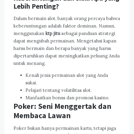
Lebih Penting?
Dalam bermain slot, banyak orang percaya bahwa
keberuntungan adalah faktor dominan. Namun,
menggunakan
ktp jitu
sebagai panduan strategi
dapat mengubah permainan. Mengetahui kapan
harus bermain dan berapa banyak yang harus
dipertaruhkan dapat meningkatkan peluang Anda
untuk menang.
Kenali jenis permainan slot yang Anda
sukai.
Pelajari tentang volatilitas slot.
Manfaatkan bonus dan promosi kasino.
Poker: Seni Menggertak dan
Membaca Lawan
Poker bukan hanya permainan kartu, tetapi juga