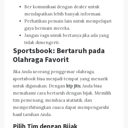
Ber komunikasi dengan dealer untuk
mendapatkan lebih banyak informasi.
Perhatikan pemain lain untuk mempelajari
gaya bermain mereka.
Jangan ragu untuk bertanya jika ada yang
tidak dimengerti.
Sportsbook: Bertaruh pada
Olahraga Favorit
Jika Anda seorang penggemar olahraga,
sportsbook bisa menjadi tempat yang menarik
untuk digunakan. Dengan
ktp jitu
, Anda bisa
memahami cara bertaruh dengan bijak. Memilih
tim pemenang, membaca statistik, dan
memperhitungkan cuaca dapat mempengaruhi
hasil taruhan Anda.
Pilih Tim dengan Bijak