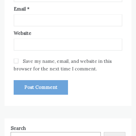
Email
*
Website
Save my name, email, and website in this
browser for the next time I comment.
Search