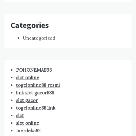
Categories
Uncategorized
POHONEMAS33
slot online
togelonline88 resmi
link slot gacor888
slot gacor
togelonline88 link
slot
slot online
merdeka62