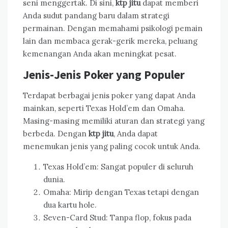
seni menggertak. Di sini,
ktp jitu
dapat memberi
Anda sudut pandang baru dalam strategi
permainan. Dengan memahami psikologi pemain
lain dan membaca gerak-gerik mereka, peluang
kemenangan Anda akan meningkat pesat.
Jenis-Jenis Poker yang Populer
Terdapat berbagai jenis poker yang dapat Anda
mainkan, seperti Texas Hold’em dan Omaha.
Masing-masing memiliki aturan dan strategi yang
berbeda. Dengan
ktp jitu
, Anda dapat
menemukan jenis yang paling cocok untuk Anda.
Texas Hold’em: Sangat populer di seluruh
dunia.
Omaha: Mirip dengan Texas tetapi dengan
dua kartu hole.
Seven-Card Stud: Tanpa flop, fokus pada