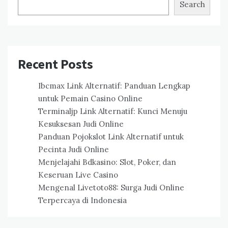
Search
Recent Posts
Ibcmax Link Alternatif: Panduan Lengkap
untuk Pemain Casino Online
Terminaljp Link Alternatif: Kunci Menuju
Kesuksesan Judi Online
Panduan Pojokslot Link Alternatif untuk
Pecinta Judi Online
Menjelajahi Bdkasino: Slot, Poker, dan
Keseruan Live Casino
Mengenal Livetoto88: Surga Judi Online
Terpercaya di Indonesia