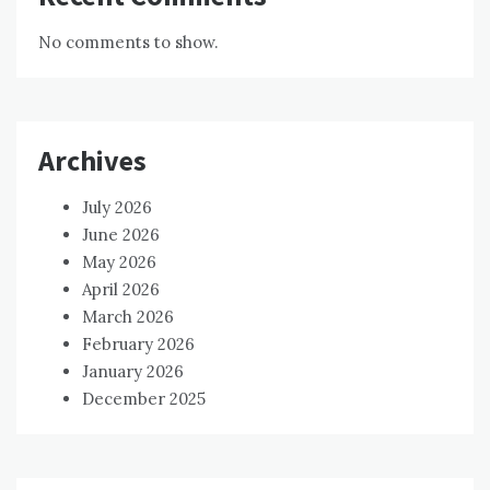
No comments to show.
Archives
July 2026
June 2026
May 2026
April 2026
March 2026
February 2026
January 2026
December 2025