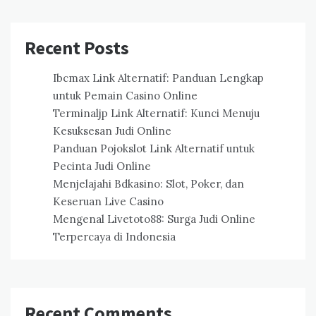
Recent Posts
Ibcmax Link Alternatif: Panduan Lengkap
untuk Pemain Casino Online
Terminaljp Link Alternatif: Kunci Menuju
Kesuksesan Judi Online
Panduan Pojokslot Link Alternatif untuk
Pecinta Judi Online
Menjelajahi Bdkasino: Slot, Poker, dan
Keseruan Live Casino
Mengenal Livetoto88: Surga Judi Online
Terpercaya di Indonesia
Recent Comments