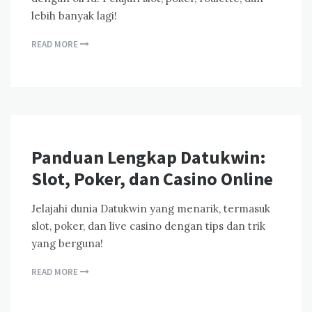
lebih banyak lagi!
READ MORE
Panduan Lengkap Datukwin:
Slot, Poker, dan Casino Online
Jelajahi dunia Datukwin yang menarik, termasuk
slot, poker, dan live casino dengan tips dan trik
yang berguna!
READ MORE