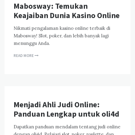
Mabosway: Temukan
Keajaiban Dunia Kasino Online
Nikmati pengalaman kasino online terbaik di
Mabosway! Slot, poker, dan lebih banyak lagi
menunggu Anda.
READ MORE
Menjadi Ahli Judi Online:
Panduan Lengkap untuk oli4d
Dapatkan panduan mendalam tentang judi online
dengan oli4d. Pelajari slot, poker, roulette, dan