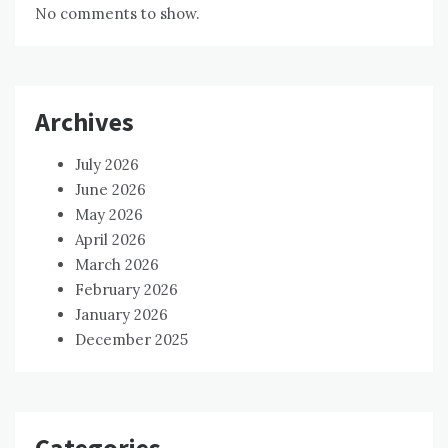
No comments to show.
Archives
July 2026
June 2026
May 2026
April 2026
March 2026
February 2026
January 2026
December 2025
Categories