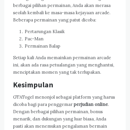
berbagai pilihan permainan, Anda akan merasa
seolah kembali ke masa-masa kejayaan arcade.
Beberapa permainan yang patut dicoba:
Pertarungan Klasik
Pac-Man
Permainan Balap
Setiap kali Anda memainkan permainan arcade
ini, akan ada rasa petualangan yang menghantui,
menciptakan momen yang tak terlupakan.
Kesimpulan
GTATogel menonjol sebagai platform yang harus
dicoba bagi para penggemar
perjudian online
.
Dengan berbagai pilihan permainan, bonus
menarik, dan dukungan yang luar biasa, Anda
pasti akan menemukan pengalaman bermain