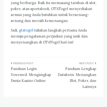
yang berharga. Baik itu memasang taruhan di slot,
poker, atau sportsbook, GTATogel menyediakan
semua yang Anda butuhkan untuk bersenang-
senang dan meraih kemenangan.
Jadi,
gtatogel
tuliskan langkah pertama Anda
menuju pengalaman perjudian yang unik dan
menyenangkan di GTATogel hari ini!
Post
Panduan Login
Panduan Lengkap
navigation
Yoweswd: Mengungkap
Datukwin: Menangkan
Dunia Kasino Online
Slot, Poker, dan
Lainnya