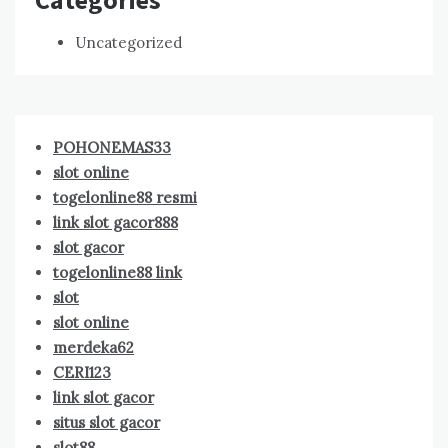
Uncategorized
POHONEMAS33
slot online
togelonline88 resmi
link slot gacor888
slot gacor
togelonline88 link
slot
slot online
merdeka62
CERI123
link slot gacor
situs slot gacor
slot88