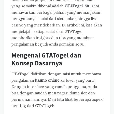
yang semakin dikenal adalah
GTATogel
. Situs ini
menawarkan berbagai pilihan yang memanjakan
penggunanya, mulai dari slot, poker, hingga live
casino yang mendebarkan. Di artikel ini, kita akan
menjelajahi setiap sudut dari GTATogel,
memberikan insights dan tips yang membuat
pengalaman berjudi Anda semakin seru.
Mengenal GTATogel dan
Konsep Dasarnya
GTATogel didirikan dengan misi untuk membawa
pengalaman
kasino online
ke level yang baru.
Dengan interface yang ramah pengguna, Anda
bisa dengan mudah menavigasi dunia slot dan
permainan lainnya. Mari kita lihat beberapa aspek
penting dari GTATogel: